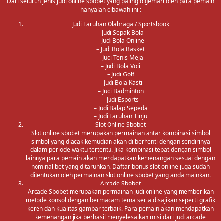
Dari seluruh jenis judi online sbobet yang paling digemari oleh para pemain
hanyalah dibawah ini :
Judi Taruhan Olahraga / Sportsbook
– Judi Sepak Bola
– Judi Bola Online
– Judi Bola Basket
– Judi Tenis Meja
– Judi Bola Voli
– Judi Golf
– Judi Bola Kasti
– Judi Badminton
– Judi Esports
– Judi Balap Sepeda
– Judi Taruhan Tinju
Slot Online Sbobet
Slot online sbobet merupakan permainan antar kombinasi simbol
simbol yang diacak kemudian akan di berhenti dengan sendirinya
dalam periode waktu tertentu. Jika kombinasi tepat dengan simbol
lainnya para pemain akan mendapatkan kemenangan sesuai dengan
nominal bet yang ditaruhkan. Daftar bonus slot online juga sudah
ditentukan oleh permainan slot online sbobet yang anda mainkan.
Arcade Sbobet
Arcade Sbobet merupakan permainan judi online yang memberikan
metode konsol dengan bermacam tema serta disajikan seperti grafik
keren dan kualitas gambar terbaik. Para pemain akan mendapatkan
kemenangan jika berhasil menyelesaikan misi dari judi arcade