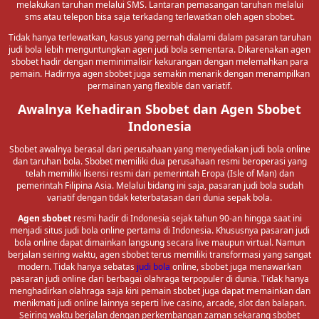
melakukan taruhan melalui SMS. Lantaran pemasangan taruhan melalui
sms atau telepon bisa saja terkadang terlewatkan oleh agen sbobet.
Tidak hanya terlewatkan, kasus yang pernah dialami dalam pasaran taruhan
judi bola lebih menguntungkan agen judi bola sementara. Dikarenakan agen
sbobet hadir dengan meminimalisir kekurangan dengan melemahkan para
pemain. Hadirnya agen sbobet juga semakin menarik dengan menampilkan
permainan yang flexible dan variatif.
Awalnya Kehadiran Sbobet dan Agen Sbobet
Indonesia
Sbobet awalnya berasal dari perusahaan yang menyediakan judi bola online
dan taruhan bola. Sbobet memiliki dua perusahaan resmi beroperasi yang
telah memiliki lisensi resmi dari pemerintah Eropa (Isle of Man) dan
pemerintah Filipina Asia. Melalui bidang ini saja, pasaran judi bola sudah
variatif dengan tidak keterbatasan dari dunia sepak bola.
Agen sbobet
resmi hadir di Indonesia sejak tahun 90-an hingga saat ini
menjadi situs judi bola online pertama di Indonesia. Khususnya pasaran judi
bola online dapat dimainkan langsung secara live maupun virtual. Namun
berjalan seiring waktu, agen sbobet terus memiliki transformasi yang sangat
modern. Tidak hanya sebatas
judi bola
online, sbobet juga menawarkan
pasaran judi online dari berbagai olahraga terpopuler di dunia. Tidak hanya
menghadirkan olahraga saja kini pemain sbobet juga dapat memainkan dan
menikmati judi online lainnya seperti live casino, arcade, slot dan balapan.
Seiring waktu berjalan dengan perkembangan zaman sekarang sbobet